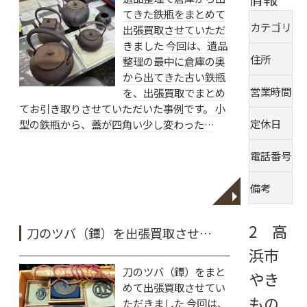
てきた鉄瓶をまとめて
カテゴリ
出張買取させていただ
きました 今回は、遺品
住所
整理の最中に倉庫の奥
から出てきた古い鉄瓶
営業時間
を、出張買取でまとめ
てお引き取りさせていただいた事例です。 小
定休日
型の鉄瓶から、蓋が四角い少し変わった…
電話番号
0
備考
◥
2 高
刀のツバ（鐔）を出張買取させ…
浜市
刀のツバ（鐔）をまと
やき
めて出張買取させてい
もの
ただきました 今回は、