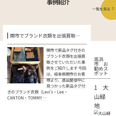
事例紹介
一覧を見る
関市でブランド衣類を出張買取…
関市で新品タグ付きの
ブランド衣類を出張買
高浜
取させていただいた事
市 お
例をご紹介します 今回
勧めス
ポット
は、岐阜県関市のお客
様より、遺品整理中に
見つかった新品タグ付
1 大
きのブランド衣類（Levi’s・Lee・
山緑
CANTON・TOMMY …
地