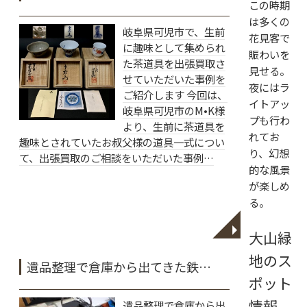
この時期
は多くの
岐阜県可児市で、生前
花見客で
に趣味として集められ
賑わいを
た茶道具を出張買取さ
見せる。
せていただいた事例を
夜にはラ
ご紹介します 今回は、
イトアッ
岐阜県可児市のM•K様
プも行わ
より、生前に茶道具を
れてお
趣味とされていたお叔父様の道具一式につい
り、幻想
て、出張買取のご相談をいただいた事例…
的な風景
が楽しめ
る。
◥
大山緑
地のス
遺品整理で倉庫から出てきた鉄…
ポット
情報
遺品整理で倉庫から出