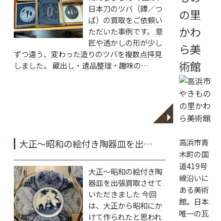
日本刀のツバ（鐔／つ
の里
ば）の買取をご依頼い
かわ
ただいた事例です。 意
匠や透かしの形が少し
ら美
ずつ違う、変わった造りのツバを複数点拝見
術館
しました。 蔵出し・遺品整理・趣味の…
◥
高浜市青
大正〜昭和の絵付き陶器皿を出…
木町の国
道419号
大正〜昭和の絵付き陶
線沿いに
器皿を出張買取させて
ある美術
いただきました 今回
館。日本
は、大正から昭和にか
唯一の瓦
けて作られたと思われ