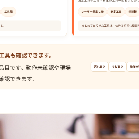
。
測定工具や工場・倉庫の工具一式もまとめ
工具箱
レーザー墨出し器
測定工具
溶接機
す。
まとめて出てきた工具は、仕分け前でも相談
工具も確認できます。
品目です。動作未確認や現場
汚れあり
サビあり
動作未
確認できます。