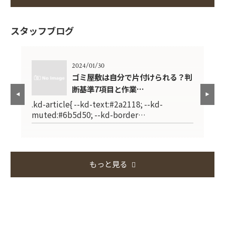
スタッフブログ
2024/01/30
で失
ゴミ屋敷は自分で片付けられる？判
断基準7項目と作業…
.kd-article{ --kd-text:#2a2118; --kd-
.k
muted:#6b5d50; --kd-border…
mu
もっと見る