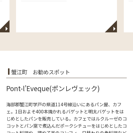
◥
◥
蟹江町 お勧めスポット
Pont-l’Eveque(ポンレヴェック)
海部郡蟹江町学戸の県道114号線沿いにあるパン屋、カフ
ェ。1日およそ400本焼かれるバゲットと明太バゲットをは
じめとしたパンを販売している。カフェではルクルーゼのコ
コットとパン窯で煮込んだポークシチューをはじめとしたコ
コット料理や、鶏や子羊のコンフィ、日替わりの魚料理など