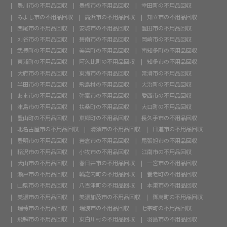
豊川市の不用品回収
豊橋市の不用品回収
幸田町の不用品回収
みよし市の不用品回収
高浜市の不用品回収
知立市の不用品回収
西尾市の不用品回収
安城市の不用品回収
豊田市の不用品回収
刈谷市の不用品回収
碧南市の不用品回収
岡崎市の不用品回収
武豊町の不用品回収
美浜町の不用品回収
南知多町の不用品回収
東浦町の不用品回収
阿久比町の不用品回収
知多市の不用品回収
大府市の不用品回収
東海市の不用品回収
常滑市の不用品回収
半田市の不用品回収
飛島村の不用品回収
大治町の不用品回収
あま市の不用品回収
弥富市の不用品回収
愛西市の不用品回収
津島市の不用品回収
扶桑町の不用品回収
大口町の不用品回収
豊山町の不用品回収
東郷町の不用品回収
長久手市の不用品回収
北名古屋市の不用品回収
清須市の不用品回収
日進市の不用品回収
豊明市の不用品回収
岩倉市の不用品回収
尾張旭市の不用品回収
稲沢市の不用品回収
小牧市の不用品回収
江南市の不用品回収
犬山市の不用品回収
春日井市の不用品回収
一宮市の不用品回収
瀬戸市の不用品回収
輪之内町の不用品回収
養老町の不用品回収
山県市の不用品回収
八百津町の不用品回収
本巣市の不用品回収
美濃市の不用品回収
美濃加茂市の不用品回収
御嵩町の不用品回収
瑞穂市の不用品回収
瑞浪市の不用品回収
七宗町の不用品回収
飛騨市の不用品回収
東白川村の不用品回収
羽島市の不用品回収