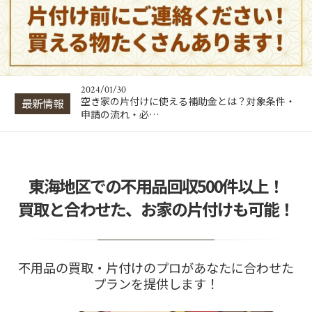
2024/01/30
出張買取はトラブルが多い？悪徳業者の見分け方
と回避・対処法…
2024/01/30
片付け業者の費用相場は？間取り別の料金目安と
業者選びのポイ…
2024/01/30
空き家の片付けに使える補助金とは？対象条件・
最新情報
申請の流れ・必…
2024/01/30
出張買取はトラブルが多い？悪徳業者の見分け方
と回避・対処法…
2024/01/30
東海地区での不用品回収500件以上！
片付け業者の費用相場は？間取り別の料金目安と
業者選びのポイ…
買取と合わせた、お家の片付けも可能！
不用品の買取・片付けのプロがあなたに合わせた
プランを提供します！