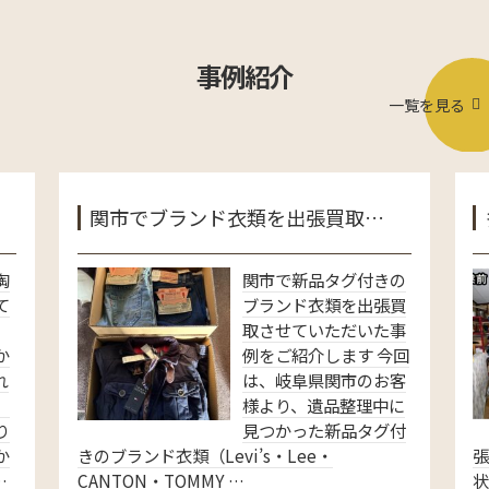
事例紹介
一覧を見る
関市でブランド衣類を出張買取…
陶
関市で新品タグ付きの
て
ブランド衣類を出張買
取させていただいた事
か
例をご紹介します 今回
れ
は、岐阜県関市のお客
、
様より、遺品整理中に
り
見つかった新品タグ付
か
きのブランド衣類（Levi’s・Lee・
…
CANTON・TOMMY …