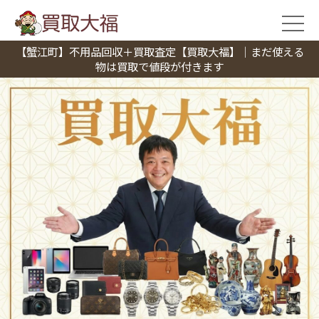
【蟹江町】不用品回収＋買取査定【買取大福】｜まだ使える
物は買取で値段が付きます