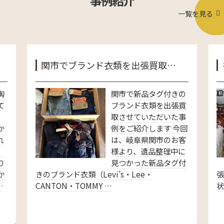
事例紹介
一覧を見る
関市でブランド衣類を出張買取…
陶
関市で新品タグ付きの
て
ブランド衣類を出張買
取させていただいた事
か
例をご紹介します 今回
れ
は、岐阜県関市のお客
、
様より、遺品整理中に
り
見つかった新品タグ付
か
きのブランド衣類（Levi’s・Lee・
…
CANTON・TOMMY …