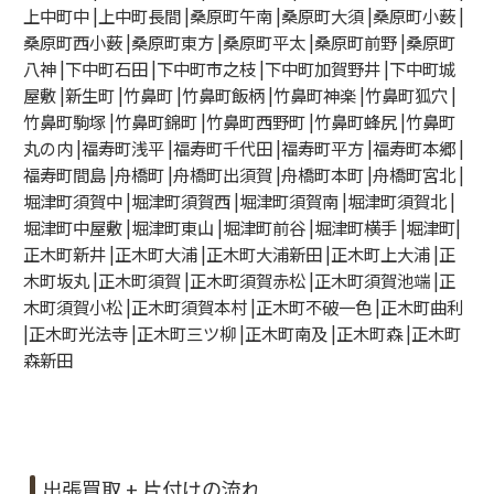
上中町中 |上中町長間 |桑原町午南 |桑原町大須 |桑原町小薮 |
桑原町西小薮 |桑原町東方 |桑原町平太 |桑原町前野 |桑原町
八神 |下中町石田 |下中町市之枝 |下中町加賀野井 |下中町城
屋敷 |新生町 |竹鼻町 |竹鼻町飯柄 |竹鼻町神楽 |竹鼻町狐穴 |
竹鼻町駒塚 |竹鼻町錦町 |竹鼻町西野町 |竹鼻町蜂尻 |竹鼻町
丸の内 |福寿町浅平 |福寿町千代田 |福寿町平方 |福寿町本郷 |
福寿町間島 |舟橋町 |舟橋町出須賀 |舟橋町本町 |舟橋町宮北 |
堀津町須賀中 |堀津町須賀西 |堀津町須賀南 |堀津町須賀北 |
堀津町中屋敷 |堀津町東山 |堀津町前谷 |堀津町横手 |堀津町|
正木町新井 |正木町大浦 |正木町大浦新田 |正木町上大浦 |正
木町坂丸 |正木町須賀 |正木町須賀赤松 |正木町須賀池端 |正
木町須賀小松 |正木町須賀本村 |正木町不破一色 |正木町曲利
|正木町光法寺 |正木町三ツ柳 |正木町南及 |正木町森 |正木町
森新田
出張買取 + 片付けの流れ