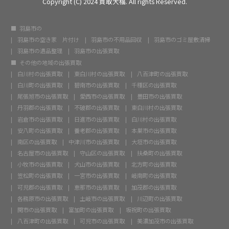
Copyright (C) 2024 買取大福. All rights Reserved.
羽島市の
羽島市の空き家 片付け
羽島市の不用品回収
羽島市のゴミ屋敷清掃
羽島市の遺品整理
羽島市の出張買取
その他の地域の出張買取
白川村の出張買取
東白川村の出張買取
八百津町の出張買取
白川町の出張買取
碧南市の出張買取
千種区の出張買取
尾張旭市の出張買取
愛西市の出張買取
豊田市の出張買取
丹羽郡の出張買取
不破郡の出張買取
東白川村の出張買取
岩倉市の出張買取
日進市の出張買取
白川村の出張買取
安八町の出張買取
養老郡の出張買取
本巣市の出張買取
南区の出張買取
中津川市の出張買取
大垣市の出張買取
名古屋市の出張買取
守山区の出張買取
扶桑町の出張買取
小牧市の出張買取
犬山市の出張買取
北方町の出張買取
笠松町の出張買取
一宮市の出張買取
岐南町の出張買取
可児郡の出張買取
恵那市の出張買取
加茂郡の出張買取
各務原市の出張買取
土岐市の出張買取
川辺町の出張買取
関市の出張買取
富加町の出張買取
坂祝町の出張買取
八百津町の出張買取
可児市の出張買取
美濃加茂市の出張買取