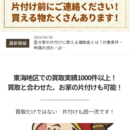
2024/01/30
出張買取はトラブルが多い？悪徳業者の見分け方
と回避・対処法…
2024/01/30
片付け業者の費用相場は？間取り別の料金目安と
業者選びのポイ…
2024/01/30
空き家の片付けに使える補助金とは？対象条件・
最新情報
申請の流れ・必…
2024/01/30
出張買取はトラブルが多い？悪徳業者の見分け方
と回避・対処法…
2024/01/30
東海地区での買取実績1000件以上！
片付け業者の費用相場は？間取り別の料金目安と
業者選びのポイ…
買取と合わせた、お家の片付けも可能！
買取だけではない 片付けも超一流です！