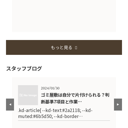
もっと見る
スタッフブログ
2024/01/30
で失
ゴミ屋敷は自分で片付けられる？判
断基準7項目と作業…
.kd-article{ --kd-text:#2a2118; --kd-
.k
muted:#6b5d50; --kd-border…
mu