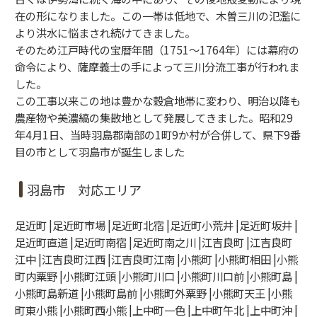
在の形になりました。この一帯は低地で、木曽三川の氾濫に
より洪水に悩まされ続けてきました。
そのため江戸時代の宝暦年間（1751～1764年）には幕府の
命令により、薩摩義士の手によって三川分流工事が行われま
した。
この工事以来この地は豊かな穀倉地帯に変わり、明治以降も
農産物や美濃縞の集散地として発展してきました。昭和29
年4月1日、当時羽島郡南部の1町9か村が合併して、県下9番
目の市として羽島市が誕生しました
羽島市 対応エリア
足近町 |足近町市場 |足近町北宿 |足近町小荒井 |足近町坂井 |
足近町直道 |足近町南宿 |足近町南之川 |江吉良町 |江吉良町
江中 |江吉良町江西 |江吉良町江南 |小熊町 |小熊町相田 |小熊
町内粟野 |小熊町江頭 |小熊町川口 |小熊町川口前 |小熊町島 |
小熊町島新道 |小熊町島前 |小熊町外粟野 |小熊町天王 |小熊
町東小熊 |小熊町西小熊 |上中町一色 |上中町午北 |上中町沖 |