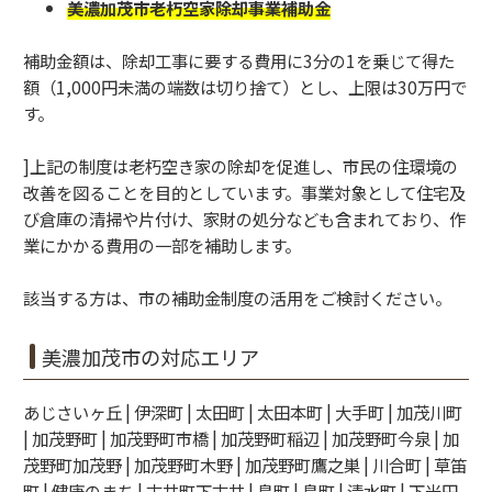
美濃加茂市老朽空家除却事業補助金
補助金額は、除却工事に要する費用に3分の1を乗じて得た
額（1,000円未満の端数は切り捨て）とし、上限は30万円で
す。
]上記の制度は老朽空き家の除却を促進し、市民の住環境の
改善を図ることを目的としています。事業対象として住宅及
び倉庫の清掃や片付け、家財の処分なども含まれており、作
業にかかる費用の一部を補助します。
該当する方は、市の補助金制度の活用をご検討ください。
美濃加茂市の対応エリア
あじさいヶ丘 | 伊深町 | 太田町 | 太田本町 | 大手町 | 加茂川町
| 加茂野町 | 加茂野町市橋 | 加茂野町稲辺 | 加茂野町今泉 | 加
茂野町加茂野 | 加茂野町木野 | 加茂野町鷹之巣 | 川合町 | 草笛
町 | 健康のまち | 古井町下古井 | 島町 | 島町 | 清水町 | 下米田