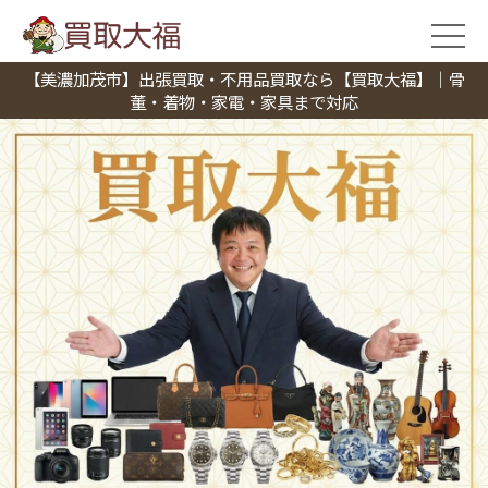
【美濃加茂市】出張買取・不用品買取なら【買取大福】｜骨
董・着物・家電・家具まで対応