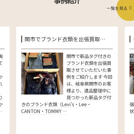
事例紹介
一覧を見る
関市でブランド衣類を出張買取…
陶
関市で新品タグ付きの
て
ブランド衣類を出張買
取させていただいた事
か
例をご紹介します 今回
れ
は、岐阜県関市のお客
、
様より、遺品整理中に
り
見つかった新品タグ付
か
きのブランド衣類（Levi’s・Lee・
…
CANTON・TOMMY …