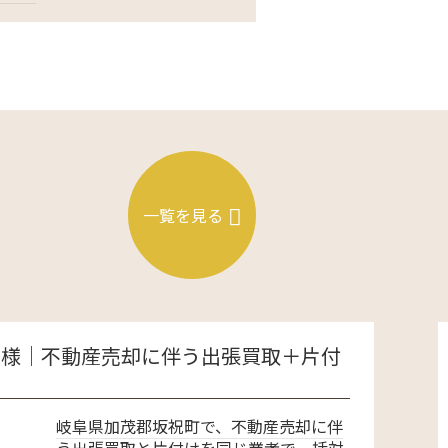
一覧を見る
に伴う出張買取＋片付
可児市で遺品
計15万円…
坂祝町で、不動産売却に伴