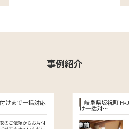
事例紹介
岐阜県坂祝町 H•J様｜不動産売却
け一括対…
岐阜県加茂郡