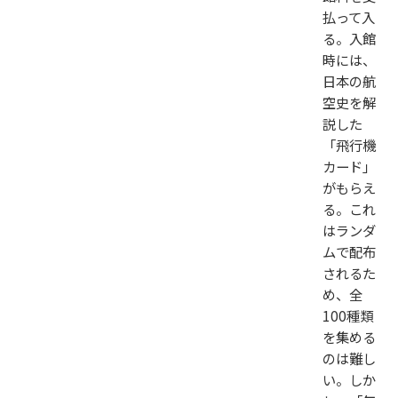
払って入
る。入館
時には、
日本の航
空史を解
説した
「飛行機
カード」
がもらえ
る。これ
はランダ
ムで配布
されるた
め、全
100種類
を集める
のは難し
い。しか