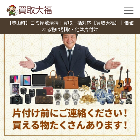
【豊山町】ゴミ屋敷清掃＋買取一括対応【買取大福】｜価値
ある物は引取・他は片付け