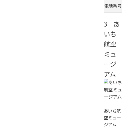
電話番号
0
3 あ
いち
航空
ミュ
ージ
アム
あいち航
空ミュー
ジアム