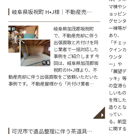
マ棟やシ
岐阜県坂祝町 H•J様｜不動産売…
ョッピン
グセンタ
ー棟等が
岐阜県加茂郡坂祝町
あり、
で、不動産売却に伴う
出張買取と片付けを同
「チェッ
じ業者で一括対応した
クインカ
事例をご紹介します 今
ウンタ
回は、岐阜県加茂郡坂
ー」や
祝町のH•J様より、不
「展望デ
動産売却に伴う出張買取をご依頼いただいた
ッキ」等
事例です。 不動産屋様から「片付け業者…
の空港ら
しいもの
を残した
造りとな
ってい
◥
る。航空
に関する
可児市で遺品整理に伴う茶道具…