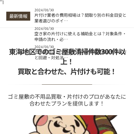
"]
2024/01/30
片付け業者の費用相場は？間取り別の料金目安と
最新情報
業者選びのポイ…
2024/01/30
空き家の片付けに使える補助金とは？対象条件・
申請の流れ・必…
2024/01/30
東海地区でのゴミ屋敷清掃件数300件以
出張買取はトラブルが多い？悪徳業者の見分け方
と回避・対処法…
上！
買取と合わせた、片付けも可能！
ゴミ屋敷の不用品買取・片付けのプロがあなたに
合わせたプランを提供します！