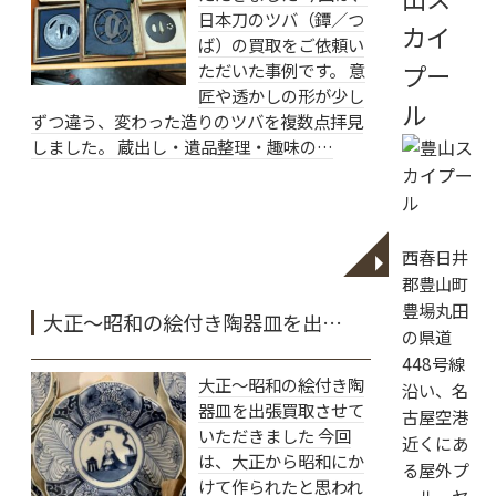
日本刀のツバ（鐔／つ
カイ
ば）の買取をご依頼い
ただいた事例です。 意
プー
匠や透かしの形が少し
ル
ずつ違う、変わった造りのツバを複数点拝見
しました。 蔵出し・遺品整理・趣味の…
西春日井
◥
郡豊山町
豊場丸田
大正〜昭和の絵付き陶器皿を出…
の県道
448号線
大正〜昭和の絵付き陶
沿い、名
器皿を出張買取させて
古屋空港
いただきました 今回
近くにあ
は、大正から昭和にか
る屋外プ
けて作られたと思われ