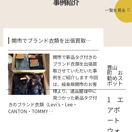
事例紹介
一覧を見る
関市でブランド衣類を出張買取…
関市で新品タグ付きの
ブランド衣類を出張買
豊山
取させていただいた事
町 お
例をご紹介します 今回
勧めス
ポット
は、岐阜県関市のお客
様より、遺品整理中に
見つかった新品タグ付
1 エ
きのブランド衣類（Levi’s・Lee・
アポ
CANTON・TOMMY …
ート
ウォ