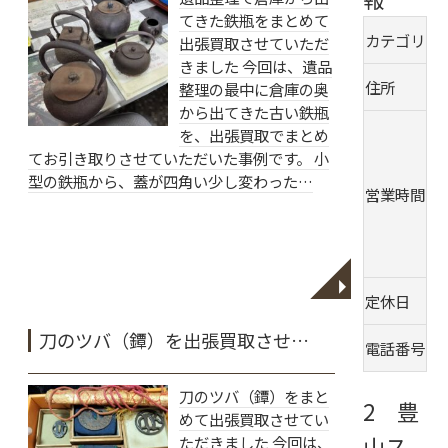
てきた鉄瓶をまとめて
カテゴリ
出張買取させていただ
きました 今回は、遺品
住所
整理の最中に倉庫の奥
から出てきた古い鉄瓶
を、出張買取でまとめ
てお引き取りさせていただいた事例です。 小
型の鉄瓶から、蓋が四角い少し変わった…
営業時間
[
◥
定休日
刀のツバ（鐔）を出張買取させ…
電話番号
0
刀のツバ（鐔）をまと
2 豊
めて出張買取させてい
山ス
ただきました 今回は、