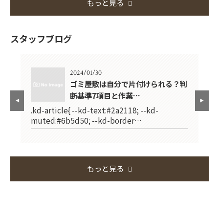
もっと見る
スタッフブログ
2024/01/30
で失
ゴミ屋敷は自分で片付けられる？判
断基準7項目と作業…
.kd-article{ --kd-text:#2a2118; --kd-
.k
muted:#6b5d50; --kd-border…
mu
もっと見る