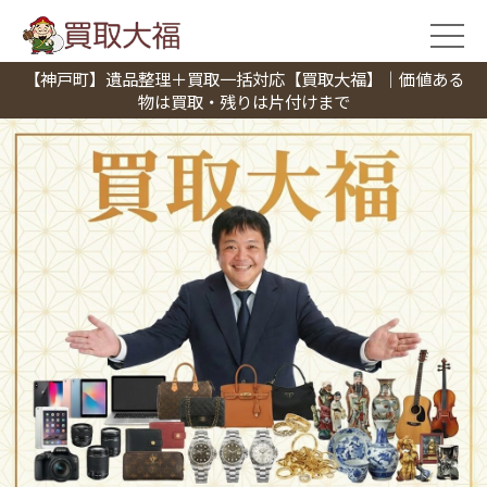
【神戸町】遺品整理＋買取一括対応【買取大福】｜価値ある
物は買取・残りは片付けまで