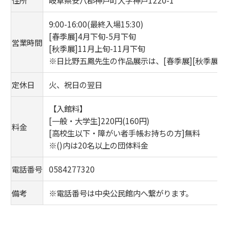
9:00-16:00(最終入場15:30)
[春季展]4月下旬-5月下旬
営業時間
[秋季展]11月上旬-11月下旬
※日比野五鳳先生の作品展示は、[春季展][秋季展]
定休日
火、祝日の翌日
【入館料】
[一般・大学生]220円(160円)
料金
[高校生以下・障がい者手帳お持ちの方]無料
※()内は20名以上の団体料金
電話番号
0584277320
備考
※電話番号は中央公民館内へ繋がります。