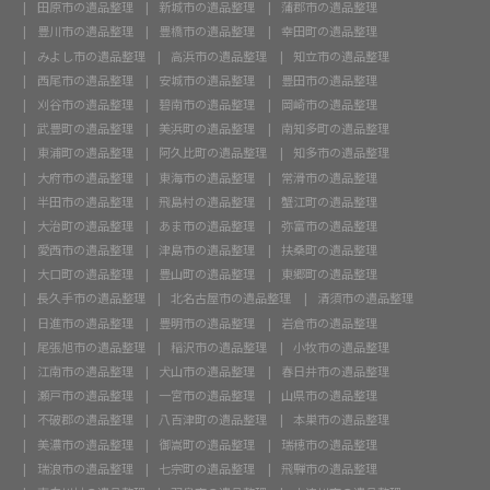
田原市の遺品整理
新城市の遺品整理
蒲郡市の遺品整理
豊川市の遺品整理
豊橋市の遺品整理
幸田町の遺品整理
みよし市の遺品整理
高浜市の遺品整理
知立市の遺品整理
西尾市の遺品整理
安城市の遺品整理
豊田市の遺品整理
刈谷市の遺品整理
碧南市の遺品整理
岡崎市の遺品整理
武豊町の遺品整理
美浜町の遺品整理
南知多町の遺品整理
東浦町の遺品整理
阿久比町の遺品整理
知多市の遺品整理
大府市の遺品整理
東海市の遺品整理
常滑市の遺品整理
半田市の遺品整理
飛島村の遺品整理
蟹江町の遺品整理
大治町の遺品整理
あま市の遺品整理
弥富市の遺品整理
愛西市の遺品整理
津島市の遺品整理
扶桑町の遺品整理
大口町の遺品整理
豊山町の遺品整理
東郷町の遺品整理
長久手市の遺品整理
北名古屋市の遺品整理
清須市の遺品整理
日進市の遺品整理
豊明市の遺品整理
岩倉市の遺品整理
尾張旭市の遺品整理
稲沢市の遺品整理
小牧市の遺品整理
江南市の遺品整理
犬山市の遺品整理
春日井市の遺品整理
瀬戸市の遺品整理
一宮市の遺品整理
山県市の遺品整理
不破郡の遺品整理
八百津町の遺品整理
本巣市の遺品整理
美濃市の遺品整理
御嵩町の遺品整理
瑞穂市の遺品整理
瑞浪市の遺品整理
七宗町の遺品整理
飛騨市の遺品整理