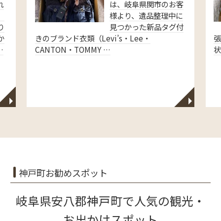
れ
は、岐阜県関市のお客
、
様より、遺品整理中に
り
見つかった新品タグ付
か
きのブランド衣類（Levi’s・Lee・
…
CANTON・TOMMY …
◥
◥
神戸町お勧めスポット
岐阜県安八郡神戸町で人気の観光・
お出かけスポット