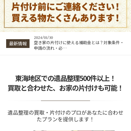
2024/01/30
出張買取はトラブルが多い？悪徳業者の見分け方
と回避・対処法…
2024/01/30
片付け業者の費用相場は？間取り別の料金目安と
業者選びのポイ…
2024/01/30
空き家の片付けに使える補助金とは？対象条件・
最新情報
申請の流れ・必…
2024/01/30
出張買取はトラブルが多い？悪徳業者の見分け方
と回避・対処法…
2024/01/30
東海地区での遺品整理500件以上！
片付け業者の費用相場は？間取り別の料金目安と
業者選びのポイ…
買取と合わせた、お家の片付けも可能！
遺品整理の買取・片付けのプロがあなたに合わせ
たプランを提供します！