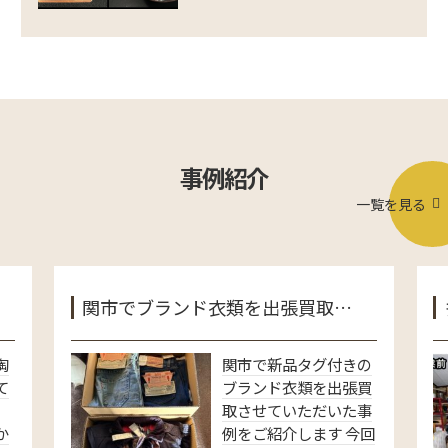
事例紹介
一覧を見る
関市でブランド衣類を出張買取…
陶
関市で新品タグ付きの
て
ブランド衣類を出張買
取させていただいた事
か
例をご紹介します 今回