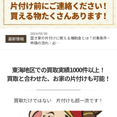
2024/01/30
出張買取はトラブルが多い？悪徳業者の見分け方
と回避・対処法…
2024/01/30
片付け業者の費用相場は？間取り別の料金目安と
業者選びのポイ…
2024/01/30
空き家の片付けに使える補助金とは？対象条件・
最新情報
申請の流れ・必…
2024/01/30
出張買取はトラブルが多い？悪徳業者の見分け方
と回避・対処法…
2024/01/30
東海地区での買取実績1000件以上！
片付け業者の費用相場は？間取り別の料金目安と
業者選びのポイ…
買取と合わせた、お家の片付けも可能！
買取だけではない 片付けも超一流です！