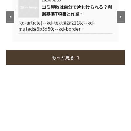
2024/01/30
で失
ゴミ屋敷は自分で片付けられる？判
断基準7項目と作業…
.kd-article{ --kd-text:#2a2118; --kd-
.k
muted:#6b5d50; --kd-border…
mu
もっと見る