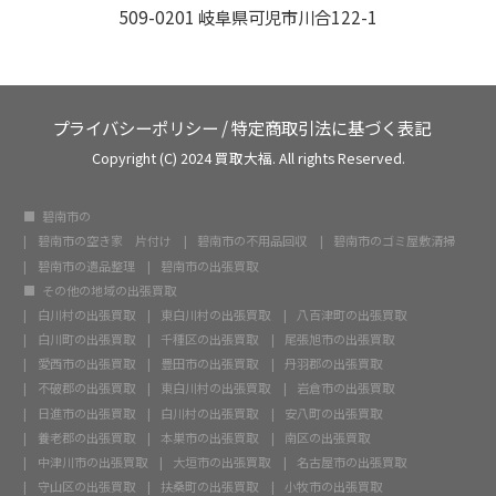
509-0201 岐阜県可児市川合122-1
プライバシーポリシー
/
特定商取引法に基づく表記
Copyright (C) 2024 買取大福. All rights Reserved.
碧南市の
碧南市の空き家 片付け
碧南市の不用品回収
碧南市のゴミ屋敷清掃
碧南市の遺品整理
碧南市の出張買取
その他の地域の出張買取
白川村の出張買取
東白川村の出張買取
八百津町の出張買取
白川町の出張買取
千種区の出張買取
尾張旭市の出張買取
愛西市の出張買取
豊田市の出張買取
丹羽郡の出張買取
不破郡の出張買取
東白川村の出張買取
岩倉市の出張買取
日進市の出張買取
白川村の出張買取
安八町の出張買取
養老郡の出張買取
本巣市の出張買取
南区の出張買取
中津川市の出張買取
大垣市の出張買取
名古屋市の出張買取
守山区の出張買取
扶桑町の出張買取
小牧市の出張買取