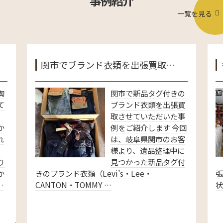
事例紹介
一覧を見る
関市でブランド衣類を出張買取…
陶
関市で新品タグ付きの
て
ブランド衣類を出張買
取させていただいた事
か
例をご紹介します 今回
れ
は、岐阜県関市のお客
、
様より、遺品整理中に
り
見つかった新品タグ付
か
きのブランド衣類（Levi’s・Lee・
…
CANTON・TOMMY …