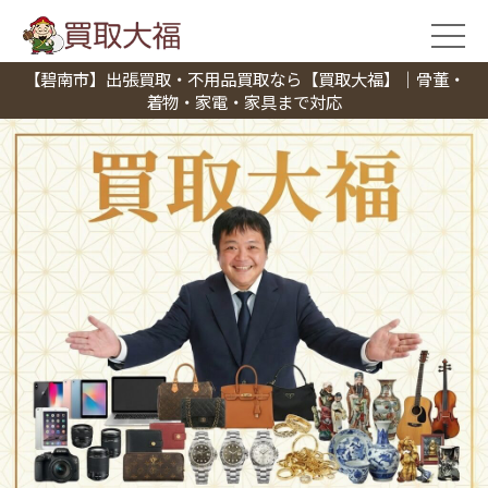
【碧南市】出張買取・不用品買取なら【買取大福】｜骨董・
着物・家電・家具まで対応