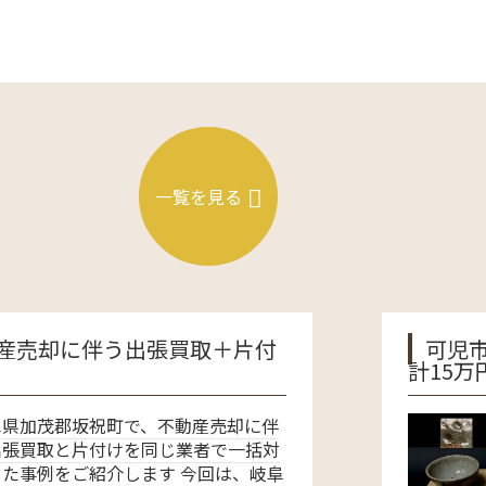
一覧を見る
張買取＋片付
可児市で遺品整理に伴
計15万円…
不動産売却に伴
じ業者で一括対
す 今回は、岐阜