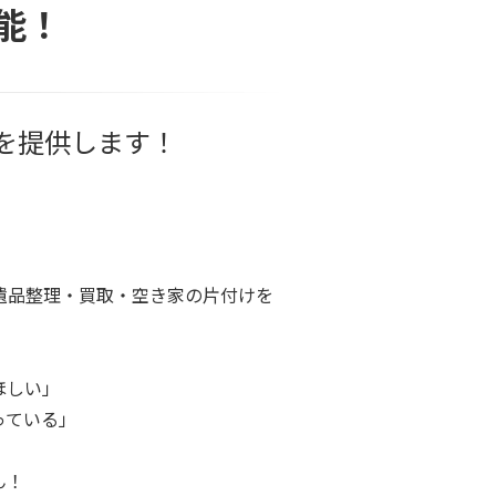
能！
を提供します！
遺品整理・買取・空き家の片付けを
ほしい」
っている」
ん！