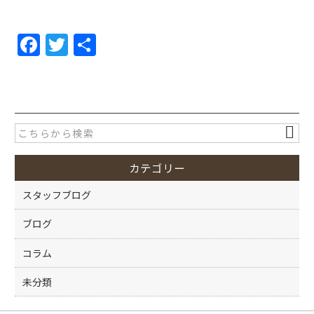
F
T
共
a
w
有
c
itt
e
er
b
o
カテゴリー
o
k
スタッフブログ
ブログ
コラム
未分類