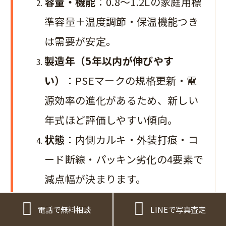
容量・機能
：0.8〜1.2Lの家庭用標
準容量＋温度調節・保温機能つき
は需要が安定。
製造年（5年以内が伸びやす
い）
：PSEマークの規格更新・電
源効率の進化があるため、新しい
年式ほど評価しやすい傾向。
状態
：内側カルキ・外装打痕・コ
ード断線・パッキン劣化の4要素で
減点幅が決まります。
付属品の揃い・複数点まとめ
：オ


電話で無料相談
LINEで写真査定
リジナルボックス・取説・電源プ