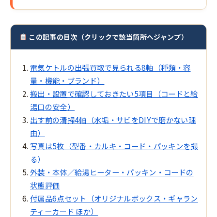
この記事の目次（クリックで該当箇所へジャンプ）
電気ケトルの出張買取で見られる8軸（種類・容
量・機能・ブランド）
搬出・設置で確認しておきたい5項目（コードと給
湯口の安全）
出す前の清掃4軸（水垢・サビをDIYで磨かない理
由）
写真は5枚（型番・カルキ・コード・パッキンを撮
る）
外装・本体／給湯ヒーター・パッキン・コードの
状態評価
付属品6点セット（オリジナルボックス・ギャラン
ティーカード ほか）