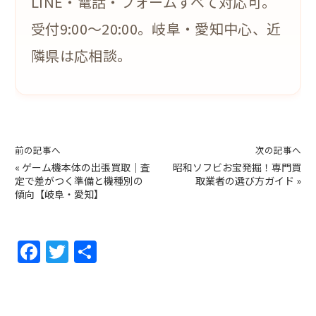
LINE・電話・フォームすべて対応可。
受付9:00〜20:00。岐阜・愛知中心、近
隣県は応相談。
前の記事へ
次の記事へ
«
ゲーム機本体の出張買取｜査
昭和ソフビお宝発掘！専門買
定で差がつく準備と機種別の
取業者の選び方ガイド
»
傾向【岐阜・愛知】
F
T
共
a
w
有
c
itt