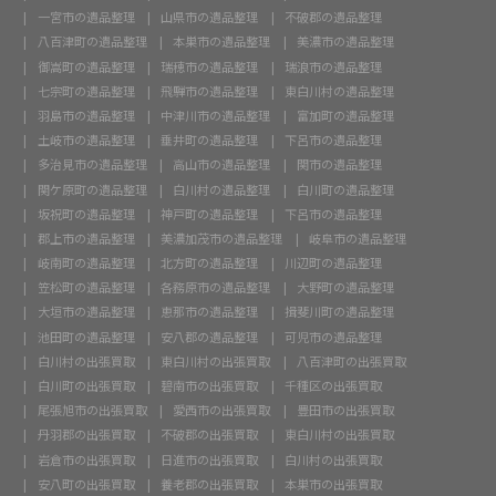
一宮市の遺品整理
山県市の遺品整理
不破郡の遺品整理
八百津町の遺品整理
本巣市の遺品整理
美濃市の遺品整理
御嵩町の遺品整理
瑞穂市の遺品整理
瑞浪市の遺品整理
七宗町の遺品整理
飛騨市の遺品整理
東白川村の遺品整理
羽島市の遺品整理
中津川市の遺品整理
富加町の遺品整理
土岐市の遺品整理
垂井町の遺品整理
下呂市の遺品整理
多治見市の遺品整理
高山市の遺品整理
関市の遺品整理
関ケ原町の遺品整理
白川村の遺品整理
白川町の遺品整理
坂祝町の遺品整理
神戸町の遺品整理
下呂市の遺品整理
郡上市の遺品整理
美濃加茂市の遺品整理
岐阜市の遺品整理
岐南町の遺品整理
北方町の遺品整理
川辺町の遺品整理
笠松町の遺品整理
各務原市の遺品整理
大野町の遺品整理
大垣市の遺品整理
恵那市の遺品整理
揖斐川町の遺品整理
池田町の遺品整理
安八郡の遺品整理
可児市の遺品整理
白川村の出張買取
東白川村の出張買取
八百津町の出張買取
白川町の出張買取
碧南市の出張買取
千種区の出張買取
尾張旭市の出張買取
愛西市の出張買取
豊田市の出張買取
丹羽郡の出張買取
不破郡の出張買取
東白川村の出張買取
岩倉市の出張買取
日進市の出張買取
白川村の出張買取
安八町の出張買取
養老郡の出張買取
本巣市の出張買取