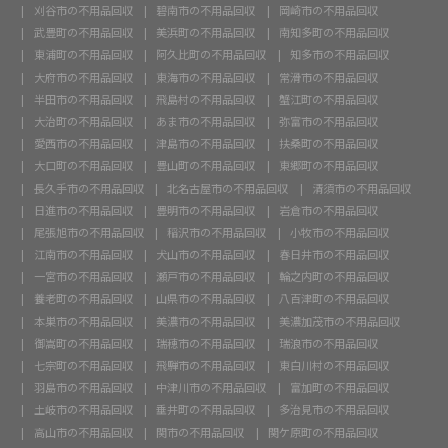
刈谷市の不用品回収
碧南市の不用品回収
岡崎市の不用品回収
武豊町の不用品回収
美浜町の不用品回収
南知多町の不用品回収
東浦町の不用品回収
阿久比町の不用品回収
知多市の不用品回収
大府市の不用品回収
東海市の不用品回収
常滑市の不用品回収
半田市の不用品回収
飛島村の不用品回収
蟹江町の不用品回収
大治町の不用品回収
あま市の不用品回収
弥富市の不用品回収
愛西市の不用品回収
津島市の不用品回収
扶桑町の不用品回収
大口町の不用品回収
豊山町の不用品回収
東郷町の不用品回収
長久手市の不用品回収
北名古屋市の不用品回収
清須市の不用品回収
日進市の不用品回収
豊明市の不用品回収
岩倉市の不用品回収
尾張旭市の不用品回収
稲沢市の不用品回収
小牧市の不用品回収
江南市の不用品回収
犬山市の不用品回収
春日井市の不用品回収
一宮市の不用品回収
瀬戸市の不用品回収
輪之内町の不用品回収
養老町の不用品回収
山県市の不用品回収
八百津町の不用品回収
本巣市の不用品回収
美濃市の不用品回収
美濃加茂市の不用品回収
御嵩町の不用品回収
瑞穂市の不用品回収
瑞浪市の不用品回収
七宗町の不用品回収
飛騨市の不用品回収
東白川村の不用品回収
羽島市の不用品回収
中津川市の不用品回収
富加町の不用品回収
土岐市の不用品回収
垂井町の不用品回収
多治見市の不用品回収
高山市の不用品回収
関市の不用品回収
関ケ原町の不用品回収