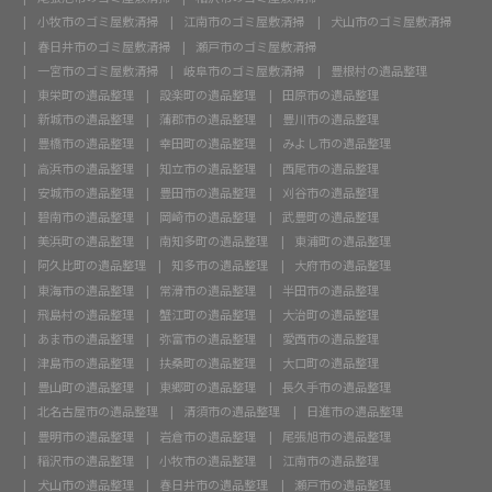
小牧市のゴミ屋敷清掃
江南市のゴミ屋敷清掃
犬山市のゴミ屋敷清掃
春日井市のゴミ屋敷清掃
瀬戸市のゴミ屋敷清掃
一宮市のゴミ屋敷清掃
岐阜市のゴミ屋敷清掃
豊根村の遺品整理
東栄町の遺品整理
設楽町の遺品整理
田原市の遺品整理
新城市の遺品整理
蒲郡市の遺品整理
豊川市の遺品整理
豊橋市の遺品整理
幸田町の遺品整理
みよし市の遺品整理
高浜市の遺品整理
知立市の遺品整理
西尾市の遺品整理
安城市の遺品整理
豊田市の遺品整理
刈谷市の遺品整理
碧南市の遺品整理
岡崎市の遺品整理
武豊町の遺品整理
美浜町の遺品整理
南知多町の遺品整理
東浦町の遺品整理
阿久比町の遺品整理
知多市の遺品整理
大府市の遺品整理
東海市の遺品整理
常滑市の遺品整理
半田市の遺品整理
飛島村の遺品整理
蟹江町の遺品整理
大治町の遺品整理
あま市の遺品整理
弥富市の遺品整理
愛西市の遺品整理
津島市の遺品整理
扶桑町の遺品整理
大口町の遺品整理
豊山町の遺品整理
東郷町の遺品整理
長久手市の遺品整理
北名古屋市の遺品整理
清須市の遺品整理
日進市の遺品整理
豊明市の遺品整理
岩倉市の遺品整理
尾張旭市の遺品整理
稲沢市の遺品整理
小牧市の遺品整理
江南市の遺品整理
犬山市の遺品整理
春日井市の遺品整理
瀬戸市の遺品整理