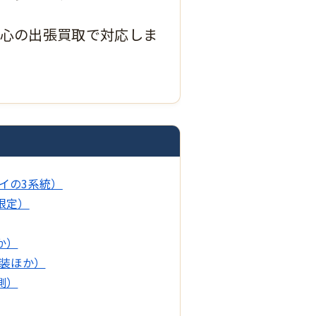
中心の出張買取で対応しま
イの3系統）
限定）
か）
塗装ほか）
測）