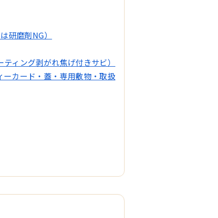
系は研磨剤NG）
ーティング剥がれ焦げ付きサビ）
ィーカード・蓋・専用敷物・取扱