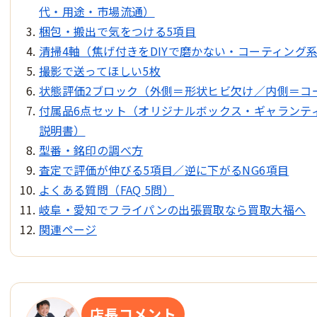
代・用途・市場流通）
梱包・搬出で気をつける5項目
清掃4軸（焦げ付きをDIYで磨かない・コーティング
撮影で送ってほしい5枚
状態評価2ブロック（外側＝形状ヒビ欠け／内側＝コ
付属品6点セット（オリジナルボックス・ギャランテ
説明書）
型番・銘印の調べ方
査定で評価が伸びる5項目／逆に下がるNG6項目
よくある質問（FAQ 5問）
岐阜・愛知でフライパンの出張買取なら買取大福へ
関連ページ
店長コメント