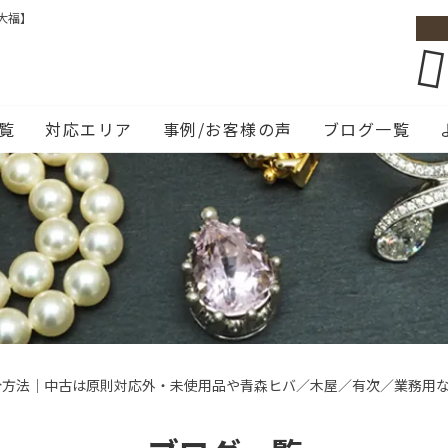
大福】
覧
対応エリア
事例/お客様の声
ブログ一覧
分方法｜中古は原則対応外・未使用品や青森ヒバ／木屋／有次／業務用な