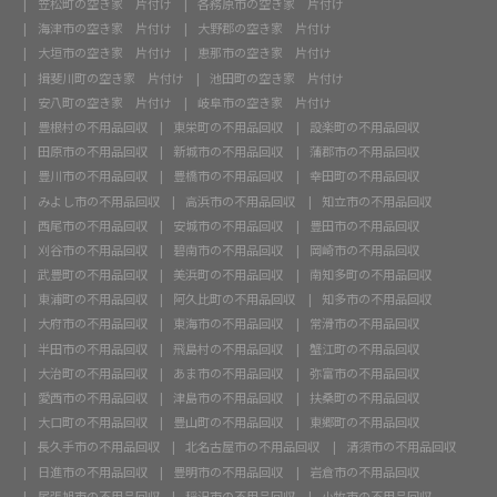
笠松町の空き家 片付け
各務原市の空き家 片付け
海津市の空き家 片付け
大野郡の空き家 片付け
大垣市の空き家 片付け
恵那市の空き家 片付け
揖斐川町の空き家 片付け
池田町の空き家 片付け
安八町の空き家 片付け
岐阜市の空き家 片付け
豊根村の不用品回収
東栄町の不用品回収
設楽町の不用品回収
田原市の不用品回収
新城市の不用品回収
蒲郡市の不用品回収
豊川市の不用品回収
豊橋市の不用品回収
幸田町の不用品回収
みよし市の不用品回収
高浜市の不用品回収
知立市の不用品回収
西尾市の不用品回収
安城市の不用品回収
豊田市の不用品回収
刈谷市の不用品回収
碧南市の不用品回収
岡崎市の不用品回収
武豊町の不用品回収
美浜町の不用品回収
南知多町の不用品回収
東浦町の不用品回収
阿久比町の不用品回収
知多市の不用品回収
大府市の不用品回収
東海市の不用品回収
常滑市の不用品回収
半田市の不用品回収
飛島村の不用品回収
蟹江町の不用品回収
大治町の不用品回収
あま市の不用品回収
弥富市の不用品回収
愛西市の不用品回収
津島市の不用品回収
扶桑町の不用品回収
大口町の不用品回収
豊山町の不用品回収
東郷町の不用品回収
長久手市の不用品回収
北名古屋市の不用品回収
清須市の不用品回収
日進市の不用品回収
豊明市の不用品回収
岩倉市の不用品回収
尾張旭市の不用品回収
稲沢市の不用品回収
小牧市の不用品回収