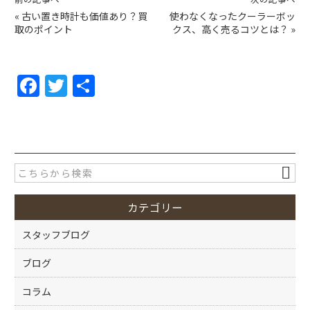
«
古い置き時計も価値あり？買
使わなくなったクーラーボッ
取のポイント
クス、高く売るコツとは？
»
F
T
共
a
w
有
c
itt
e
er
b
o
カテゴリー
o
k
スタッフブログ
ブログ
コラム