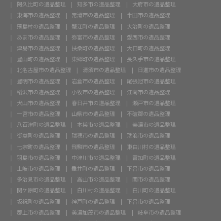
阿久比町の遺品整理
知多市の遺品整理
大府市の遺品整理
東海市の遺品整理
常滑市の遺品整理
半田市の遺品整理
飛島村の遺品整理
蟹江町の遺品整理
大治町の遺品整理
あま市の遺品整理
弥富市の遺品整理
愛西市の遺品整理
津島市の遺品整理
扶桑町の遺品整理
大口町の遺品整理
豊山町の遺品整理
東郷町の遺品整理
長久手市の遺品整理
北名古屋市の遺品整理
清須市の遺品整理
日進市の遺品整理
豊明市の遺品整理
岩倉市の遺品整理
尾張旭市の遺品整理
稲沢市の遺品整理
小牧市の遺品整理
江南市の遺品整理
犬山市の遺品整理
春日井市の遺品整理
瀬戸市の遺品整理
一宮市の遺品整理
山県市の遺品整理
不破郡の遺品整理
八百津町の遺品整理
本巣市の遺品整理
美濃市の遺品整理
御嵩町の遺品整理
瑞穂市の遺品整理
瑞浪市の遺品整理
七宗町の遺品整理
飛騨市の遺品整理
東白川村の遺品整理
羽島市の遺品整理
中津川市の遺品整理
富加町の遺品整理
土岐市の遺品整理
垂井町の遺品整理
下呂市の遺品整理
多治見市の遺品整理
高山市の遺品整理
関市の遺品整理
関ケ原町の遺品整理
白川村の遺品整理
白川町の遺品整理
坂祝町の遺品整理
神戸町の遺品整理
下呂市の遺品整理
郡上市の遺品整理
美濃加茂市の遺品整理
岐阜市の遺品整理