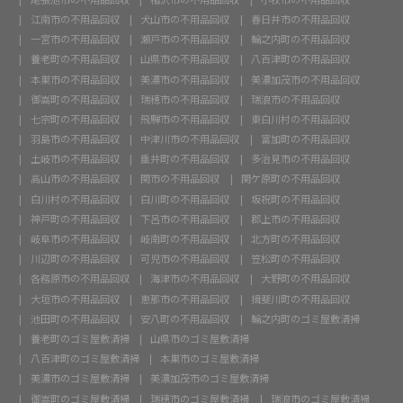
江南市の不用品回収
犬山市の不用品回収
春日井市の不用品回収
一宮市の不用品回収
瀬戸市の不用品回収
輪之内町の不用品回収
養老町の不用品回収
山県市の不用品回収
八百津町の不用品回収
本巣市の不用品回収
美濃市の不用品回収
美濃加茂市の不用品回収
御嵩町の不用品回収
瑞穂市の不用品回収
瑞浪市の不用品回収
七宗町の不用品回収
飛騨市の不用品回収
東白川村の不用品回収
羽島市の不用品回収
中津川市の不用品回収
富加町の不用品回収
土岐市の不用品回収
垂井町の不用品回収
多治見市の不用品回収
高山市の不用品回収
関市の不用品回収
関ケ原町の不用品回収
白川村の不用品回収
白川町の不用品回収
坂祝町の不用品回収
神戸町の不用品回収
下呂市の不用品回収
郡上市の不用品回収
岐阜市の不用品回収
岐南町の不用品回収
北方町の不用品回収
川辺町の不用品回収
可児市の不用品回収
笠松町の不用品回収
各務原市の不用品回収
海津市の不用品回収
大野町の不用品回収
大垣市の不用品回収
恵那市の不用品回収
揖斐川町の不用品回収
池田町の不用品回収
安八町の不用品回収
輪之内町のゴミ屋敷清掃
養老町のゴミ屋敷清掃
山県市のゴミ屋敷清掃
八百津町のゴミ屋敷清掃
本巣市のゴミ屋敷清掃
美濃市のゴミ屋敷清掃
美濃加茂市のゴミ屋敷清掃
御嵩町のゴミ屋敷清掃
瑞穂市のゴミ屋敷清掃
瑞浪市のゴミ屋敷清掃