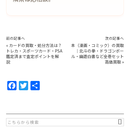
前の記事へ
次の記事へ
«
カードの買取・処分方法は？
本（漫画・コミック）の買取
トレカ・スポーツカード・PSA
｜北斗の拳・ドラゴンボー
鑑定済まで査定ポイントを解
ル・幽遊白書など全巻セット
説
高価買取
»
F
T
共
a
w
有
c
itt
e
er
b