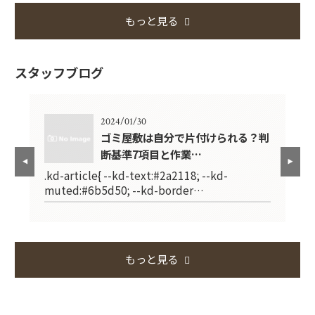
もっと見る
スタッフブログ
2024/01/30
で失
ゴミ屋敷は自分で片付けられる？判
断基準7項目と作業…
.kd-article{ --kd-text:#2a2118; --kd-
.k
muted:#6b5d50; --kd-border…
mu
もっと見る