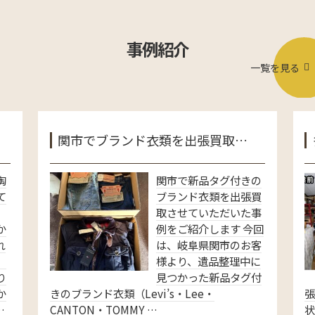
事例紹介
一覧を見る
関市でブランド衣類を出張買取…
陶
関市で新品タグ付きの
て
ブランド衣類を出張買
取させていただいた事
か
例をご紹介します 今回
れ
は、岐阜県関市のお客
、
様より、遺品整理中に
り
見つかった新品タグ付
か
きのブランド衣類（Levi’s・Lee・
…
CANTON・TOMMY …