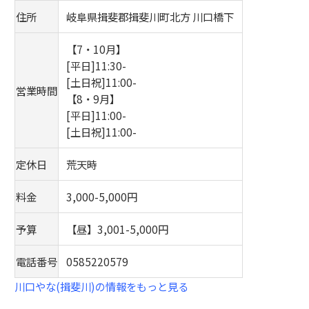
住所
岐阜県揖斐郡揖斐川町北方 川口橋下
【7・10月】
[平日]11:30-
[土日祝]11:00-
営業時間
【8・9月】
[平日]11:00-
[土日祝]11:00-
定休日
荒天時
料金
3,000-5,000円
予算
【昼】3,001-5,000円
電話番号
0585220579
川口やな(揖斐川)の情報をもっと見る