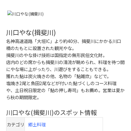
川口やな(揖斐川)
名神高速道路「大垣IC」より約40分、揖斐川にかかる川口
橋のたもとに設置された観光やな。
揖斐川のやな掛け技術は国指定の無形民俗文化財。
店内のどの席からも揖斐川の清流が眺められ、料理を待つ間
にやな場に上がったり、川遊びをすることもできる。
獲れた鮎は炭火焼きの他、名物の「鮎雑炊」などで。
塩焼き2尾と魚田2尾などが付いた鮎づくしのコース料理
や、土日祝日限定の「鮎の押し寿司」もお薦め。営業は夏か
ら秋の期間限定。
川口やな(揖斐川)のスポット情報
カテゴリ
郷土料理