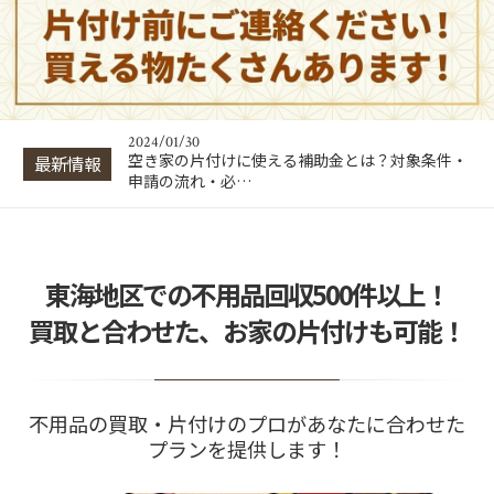
2024/01/30
出張買取はトラブルが多い？悪徳業者の見分け方
と回避・対処法…
2024/01/30
片付け業者の費用相場は？間取り別の料金目安と
業者選びのポイ…
2024/01/30
空き家の片付けに使える補助金とは？対象条件・
最新情報
申請の流れ・必…
2024/01/30
出張買取はトラブルが多い？悪徳業者の見分け方
と回避・対処法…
2024/01/30
東海地区での不用品回収500件以上！
片付け業者の費用相場は？間取り別の料金目安と
業者選びのポイ…
買取と合わせた、お家の片付けも可能！
不用品の買取・片付けのプロがあなたに合わせた
プランを提供します！