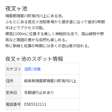
夜叉ヶ池
揖斐郡揖斐川町坂内川上にある池。
ふもとにある夜叉ヶ池駐車場から遊歩道に沿って徒歩1時間
半ほどでアクセス可能。
標高1100mに位置する美しく神秘的な池で、高山植物や野
鳥など周囲の豊かな自然も楽しめる。
特に新緑と紅葉の時期には多くの登山客が訪れる。
夜叉ヶ池のスポット情報
カテゴリ
湿原/池塘
住所
岐阜県揖斐郡揖斐川町坂内川上
定休日
冬期通行止めあり
電話番号
0585532111