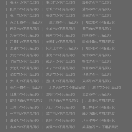
豊根村の不用品回収
東栄町の不用品回収
設楽町の不用品回収
田原市の不用品回収
新城市の不用品回収
蒲郡市の不用品回収
豊川市の不用品回収
豊橋市の不用品回収
幸田町の不用品回収
みよし市の不用品回収
高浜市の不用品回収
知立市の不用品回収
西尾市の不用品回収
安城市の不用品回収
豊田市の不用品回収
刈谷市の不用品回収
碧南市の不用品回収
岡崎市の不用品回収
武豊町の不用品回収
美浜町の不用品回収
南知多町の不用品回収
東浦町の不用品回収
阿久比町の不用品回収
知多市の不用品回収
大府市の不用品回収
東海市の不用品回収
常滑市の不用品回収
半田市の不用品回収
飛島村の不用品回収
蟹江町の不用品回収
大治町の不用品回収
あま市の不用品回収
弥富市の不用品回収
愛西市の不用品回収
津島市の不用品回収
扶桑町の不用品回収
大口町の不用品回収
豊山町の不用品回収
東郷町の不用品回収
長久手市の不用品回収
北名古屋市の不用品回収
清須市の不用品回収
日進市の不用品回収
豊明市の不用品回収
岩倉市の不用品回収
尾張旭市の不用品回収
稲沢市の不用品回収
小牧市の不用品回収
江南市の不用品回収
犬山市の不用品回収
春日井市の不用品回収
一宮市の不用品回収
瀬戸市の不用品回収
輪之内町の不用品回収
養老町の不用品回収
山県市の不用品回収
八百津町の不用品回収
本巣市の不用品回収
美濃市の不用品回収
美濃加茂市の不用品回収