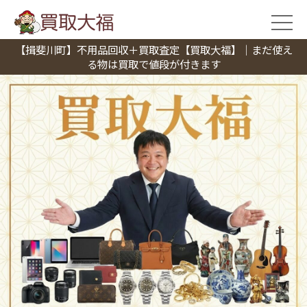
【揖斐川町】不用品回収＋買取査定【買取大福】｜まだ使え
る物は買取で値段が付きます