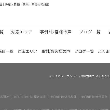
張買取はトラブルが多い？悪徳業者の見分け方と回避・対処法
福｜骨董・着物・家電・家具まで対応
付け業者の費用相場は？間取り別の料金目安と業者選びのポイ
き家の片付けに使える補助金とは？対象条件・申請の流れ・必
張買取はトラブルが多い？悪徳業者の見分け方と回避・対処法
覧
対応エリア
事例/お客様の声
ブログ一覧
付け業者の費用相場は？間取り別の料金目安と業者選びのポイ
品目一覧
対応エリア
事例/お客様の声
ブログ一覧
よくあ
プライバシーポリシー
/
特定商取引法に基づ
品回収
東白川村のゴミ屋敷清掃
東白川村の遺品整理
東白川村の出張買取