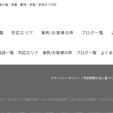
張買取はトラブルが多い？悪徳業者の見分け方と回避・対処法
取大福｜骨董・着物・家電・家具まで対応
付け業者の費用相場は？間取り別の料金目安と業者選びのポイ
き家の片付けに使える補助金とは？対象条件・申請の流れ・必
張買取はトラブルが多い？悪徳業者の見分け方と回避・対処法
覧
対応エリア
事例/お客様の声
ブログ一覧
付け業者の費用相場は？間取り別の料金目安と業者選びのポイ
品目一覧
対応エリア
事例/お客様の声
ブログ一覧
よくあ
プライバシーポリシー
/
特定商取引法に基づ
収
白川村のゴミ屋敷清掃
白川村の遺品整理
白川村の出張買取
白川村の